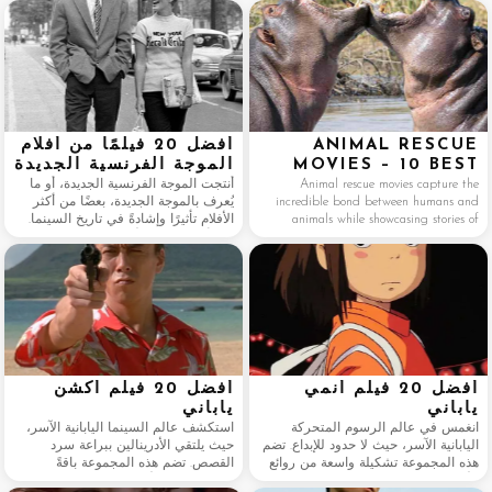
Ratatouille, Moana, Guardians of the
The Fall Guy, Challengers, Coco, and
Galaxy, the Star Wars saga, Toy Story,
Portrait of a
The Lion King, and
ANIMAL RESCUE
أفضل 20 فيلمًا من أفلام
MOVIES – 10 BEST
الموجة الفرنسية الجديدة
MOVIES
Animal rescue movies capture the
أنتجت الموجة الفرنسية الجديدة، أو ما
incredible bond between humans and
يُعرف بالموجة الجديدة، بعضًا من أكثر
animals while showcasing stories of
الأفلام تأثيرًا وإشادةً في تاريخ السينما.
courage, survival, and second chances.
وقد أحدثت هذه الأفلام، التي تميّزت
Whether inspired by true events or
بتقنيات سرد قصصية مبتكرة، وأداء
fictional adventures, these films remind
تمثيلي طبيعي، ومواضيع وجودية، ثورةً
us of the importance of compassion and
في صناعة الأفلام، ولا تزال تُلهم صانعي
determination when
الأفلام حول العالم.
أفضل 20 فيلم أنمي
أفضل 20 فيلم أكشن
ياباني
ياباني
انغمس في عالم الرسوم المتحركة
استكشف عالم السينما اليابانية الآسر،
اليابانية الآسر، حيث لا حدود للإبداع. تضم
حيث يلتقي الأدرينالين ببراعة سرد
هذه المجموعة تشكيلة واسعة من روائع
القصص. تضم هذه المجموعة باقةً
الأنمي، بدءًا من الكلاسيكيات الشهيرة
ديناميكية من الأفلام المفعمة بالحركة،