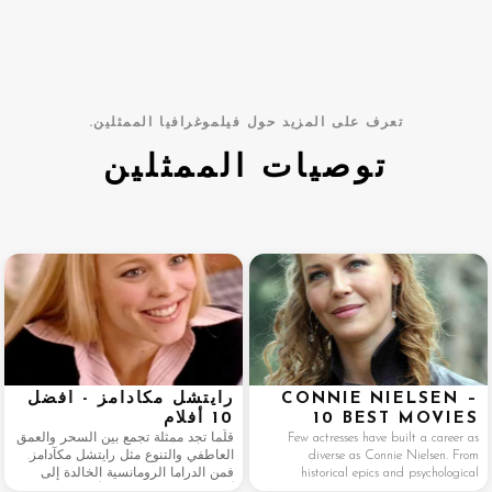
تعرف على المزيد حول فيلموغرافيا الممثلين.
توصيات الممثلين
CONNIE NIELSEN –
رايتشل مكآدامز - أفضل
10 BEST MOVIES
10 أفلام
Few actresses have built a career as
قلّما تجد ممثلة تجمع بين السحر والعمق
diverse as Connie Nielsen. From
العاطفي والتنوع مثل رايتشل مكآدامز.
historical epics and psychological
فمن الدراما الرومانسية الخالدة إلى
thrillers to superhero blockbusters and
أفلام الإثارة المشوقة والأفلام الرائجة،