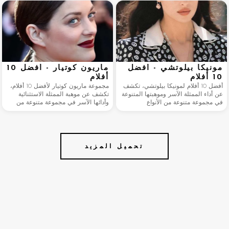
وبراعته الدرامية، وقد ظهر في أفلام
في "حديقة فينزي كونتينيس"، كل فيلم
يابانية وعالمية.
على
مونيكا بيلوتشي - أفضل
ماريون كوتيار - أفضل 10
10 أفلام
أفلام
أفضل 10 أفلام لمونيكا بيلوتشي، تكشف
مجموعة ماريون كوتيار لأفضل 10 أفلام،
عن أداء الممثلة الآسر وموهبتها المتنوعة
تكشف عن موهبة الممثلة الاستثنائية
في مجموعة متنوعة من الأنواع
وأدائها الآسر في مجموعة متنوعة من
السينمائية. من الدراما الحسية في فيلم
الأنواع. من دورها المؤثر في فيلم "الحياة
"لا رجعة فيه" إلى الخيال الملحمي في
الوردية" إلى فيلم "بداية" الآسر، يُبرز كل
فيلم "ماتريكس ريلوديد"، يُبرز كل فيلم
فيلم في القائمة...
في القائمة موهبة بيلوتشي.
تحميل المزيد