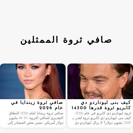
صافي ثروة الممثلين
كيف بنى ليوناردو دي
صافي ثروة زيندايا في
كابريو ثروة قدرها 14300
عام 2026
مليون دولار
ثروة ليوناردو دي كابريو في عام 2026:
صافي ثروة زيندايا لعام 2026: النطاق
كيف بنى ليوناردو دي كابريو ثروة تُقدر بـ
التقديري لصافي الثروة: 30-42 مليون
1300 مليون دولار؟ لا يزال ليوناردو دي
دولار أمريكي. تشير بعض المصادر إلى
كابريو أحد أغنى الممثلين وأكثرهم احترامًا
أنها تصل إلى 40 مليون دولار أمريكي
في هوليوود. من أفلام كلاسيكية حققت
اعتمادًا على صفقات ما بعد البيع. نمو