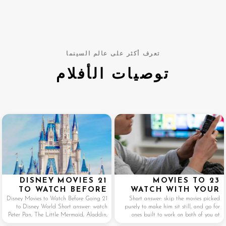
تعرف أكثر على عالم السينما
توصيات الأفلام
21 DISNEY MOVIES
23 MOVIES TO
TO WATCH BEFORE
WATCH WITH YOUR
GOING TO DISNEY
BOYFRIEND (THAT
21 Disney Movies to Watch Before Going
Short answer: skip the movies picked
to Disney World Short answer: watch
purely to make him sit still, and go for
WORLD
HE’LL ACTUALLY
Peter Pan, The Little Mermaid, Aladdin,
ones built to work on both of you at
ENJOY TOO)
The Princess and the Frog, Frozen,
once, like Past Lives, Anyone But You,