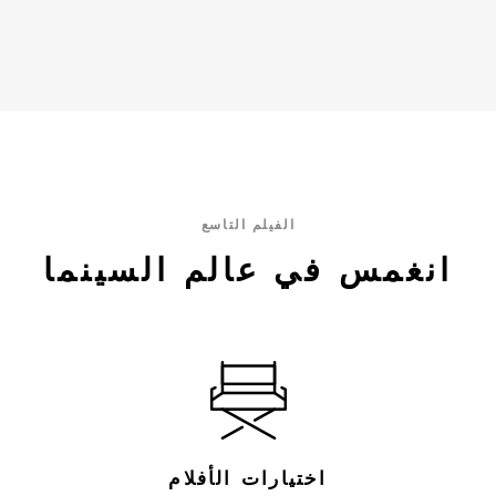
نجاحًا باهرًا مثل تايتانيك (1997) وإنسبشن
صافي الثروة سنويًا (جدول التقديرات):
(2010) إلى أعمال درامية حائزة على
السنة، صافي الثروة التقديري، السبب
جوائز مثل ذا ريفينانت.
الرئيسي: 2017، من 1 إلى 2 مليون دولار
أمريكي، فيلم سبايدر مان: العودة للوطن
الفيلم التاسع
انغمس في عالم السينما
اختيارات الأفلام