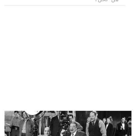
موقع الويب Movieix.com
هذا كل ما ترغب بمعرفته عن
السينما. لستَ بحاجة للبحث عن معلومات أخرى: إليك
مختارات فريدة من الأفلام من 7 دول: الولايات المتحدة
الأمريكية، المملكة المتحدة، فرنسا، إيطاليا، واليابان، حيث
تُضاف معلومات جديدة باستمرار. بالإضافة إلى ذلك، نقدم
عروضًا ترويجية لأفلام شيقة تُحدّث بانتظام، بالإضافة إلى
مختارات أصلية وإعلانات لأفلام من مختلف البلدان.