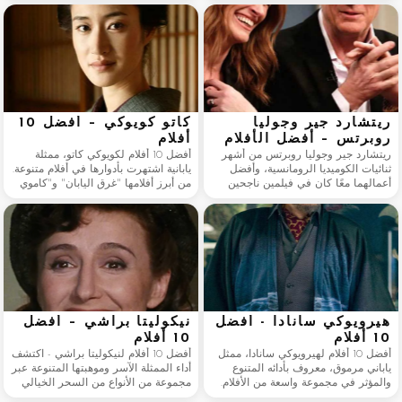
acclaimed European dramas, Nielsen
بنت مسيرة فنية حافلة بأداءات لا تُنسى.
has consistently delivered intelligent and
إليكم أفضل عشرة أفلام لها، مرتبة
memorable performances. Best known to
حسب الأفضلية.
many audiences as Lucilla in
ريتشارد جير وجوليا
كاتو كويوكي – أفضل 10
روبرتس – أفضل الأفلام
أفلام
ريتشارد جير وجوليا روبرتس من أشهر
أفضل 10 أفلام لكويوكي كاتو، ممثلة
ثنائيات الكوميديا الرومانسية، وأفضل
يابانية اشتهرت بأدوارها في أفلام متنوعة.
أعمالهما معًا كان في فيلمين ناجحين
من أبرز أفلامها "غرق اليابان" و"كاموي
لغاري مارشال. في فيلم
غايدن" و"دائمًا: غروب الشمس في
"#PrettyWoman" (1990)، تتألق روبرتس
الشارع الثالث". وقد نالت كاتو اهتمامًا
بدور فيفيان وارد، مرافقة هوليوودية
واسعًا بفضل موهبتها المتعددة.
سريعة البديهة، مقابل جير، مدير أعماله
الأنيق.
هيرويوكي سانادا - أفضل
نيكوليتا براشي – أفضل
10 أفلام
10 أفلام
أفضل 10 أفلام لهيرويوكي سانادا، ممثل
أفضل 10 أفلام لنيكوليتا براشي - اكتشف
ياباني مرموق، معروف بأدائه المتنوع
أداء الممثلة الآسر وموهبتها المتنوعة عبر
والمؤثر في مجموعة واسعة من الأفلام.
مجموعة من الأنواع من السحر الخيالي
اشتهر سانادا بمهاراته في الفنون القتالية
في "الحياة جميلة" إلى الدراما الشعرية