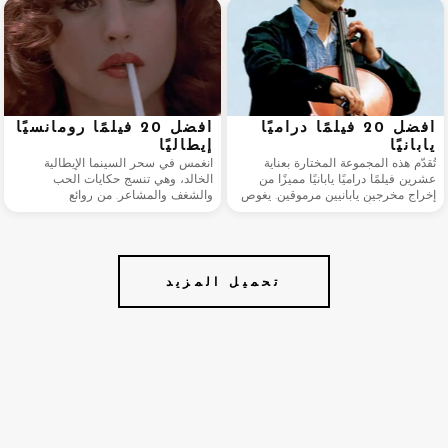
وصولًا إلى الروائع المعاصرة.
من ملاحم فنون القتال الكلاسيكية إلى
روائع العصر الحديث المفعمة بالحيوية.
أفضل 20 فيلمًا دراميًا
أفضل 20 فيلمًا رومانسيًا
يابانيًا
إيطاليًا
تُقدّم هذه المجموعة المختارة بعناية
انغمس في سحر السينما الإيطالية
عشرين فيلمًا دراميًا يابانيًا مميزًا من
الخالد، وهي تنسج حكايات الحب
إخراج مخرجين يابانيين مرموقين. يغوص
والشغف والمشاعر. من روائع
كل فيلم في أعماق المشاعر الإنسانية،
الرومانسية الكلاسيكية إلى الجواهر
مُجسّدًا جوهر الحب والمرونة والتحول
المعاصرة، تحتفي هذه المجموعة
الشخصي.
بالنسيج الغني للرومانسية الإيطالية على
الشاشة الفضية.
تحميل المزيد