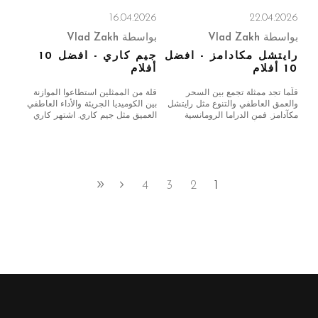
16.04.2026
22.04.2026
بواسطة
Vlad Zakh
بواسطة
Vlad Zakh
رايتشل مكآدامز - أفضل
جيم كاري - أفضل 10
10 أفلام
أفلام
قلّما تجد ممثلة تجمع بين السحر
قلة من الممثلين استطاعوا الموازنة
والعمق العاطفي والتنوع مثل رايتشل
بين الكوميديا الجريئة والأداء العاطفي
مكآدامز. فمن الدراما الرومانسية
العميق مثل جيم كاري. اشتهر كاري
الخالدة إلى أفلام الإثارة المشوقة
بتعابيره المرنة وطاقته التي لا تُضاهى،
والأفلام الرائجة، بنت مسيرة فنية
وأصبح وجهًا بارزًا في كوميديا
حافلة بأداءات لا تُنسى. إليكم أفضل
التسعينيات قبل أن يتطور ليصبح ممثلًا
عشرة أفلام لها، مرتبة حسب الأفضلية.
دراميًا مرموقًا. إليكم
4
3
2
1