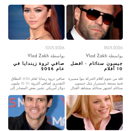
ومسيرته الفنية التي تمتد من أفلام
دي كابريو أحد أغنى الممثلين وأكثرهم
الدراما الضخمة إلى الأفلام الكوميدية
احترامًا في هوليوود. من أفلام كلاسيكية
ذات الشعبية الكبيرة. من أدائه القوي
حققت نجاحًا باهرًا مثل تايتانيك (1997)
في أفلام الحرب الكلاسيكية مثل
وإنسبشن (2010) إلى أعمال درامية
Platoon إلى الأفلام الأيقونية
حائزة على جوائز مثل ذا ريفينانت.
10.05.2026
18.05.2026
بواسطة
Vlad Zakh
بواسطة
Vlad Zakh
جيسون ستاثام - أفضل
صافي ثروة زيندايا في
10 أفلام
عام 2026
قلة من نجوم أفلام الحركة بنوا مسيرة
صافي ثروة زيندايا لعام 2026: النطاق
فنية ممتعة باستمرار مثل جيسون
التقديري لصافي الثروة: 30-42 مليون
ستاثام. اشتهر ستاثام بمشاهد القتال
دولار أمريكي. تشير بعض المصادر إلى
العنيفة، والمطاردات عالية السرعة،
أنها تصل إلى 40 مليون دولار أمريكي
وجاذبيته المميزة كرجل قوي، ليصبح
اعتمادًا على صفقات ما بعد البيع. نمو
أحد أكثر رموز أفلام الحركة موثوقية
صافي الثروة سنويًا (جدول التقديرات):
في هوليوود. من أفلام الجريمة والإثارة
السنة، صافي الثروة التقديري، السبب
إلى الأفلام التي تبلغ ميزانيتها مليارات
الرئيسي: 2017، من 1 إلى 2 مليون
الدولارات
دولار أمريكي، فيلم سبايدر مان: العودة
للوطن