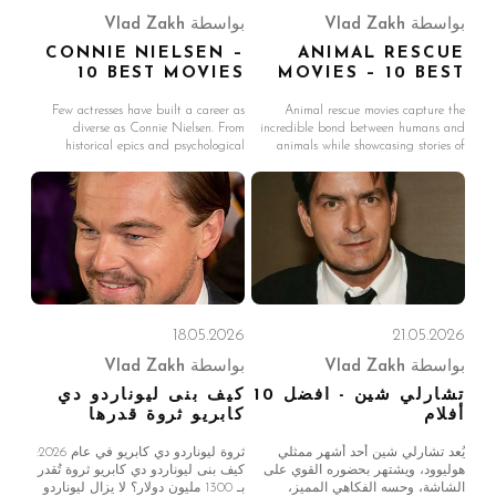
بواسطة
Vlad Zakh
بواسطة
Vlad Zakh
CONNIE NIELSEN –
ANIMAL RESCUE
10 BEST MOVIES
MOVIES – 10 BEST
MOVIES
Few actresses have built a career as
Animal rescue movies capture the
diverse as Connie Nielsen. From
incredible bond between humans and
historical epics and psychological
animals while showcasing stories of
thrillers to superhero blockbusters and
courage, survival, and second chances.
acclaimed European dramas, Nielsen
Whether inspired by true events or
has consistently delivered intelligent
fictional adventures, these films remind
and memorable performances. Best
us of the importance of compassion
known to many audiences as Lucilla in
and determination when
18.05.2026
21.05.2026
بواسطة
Vlad Zakh
بواسطة
Vlad Zakh
تشارلي شين - أفضل 10
كيف بنى ليوناردو دي
أفلام
كابريو ثروة قدرها
14300 مليون دولار
يُعد تشارلي شين أحد أشهر ممثلي
ثروة ليوناردو دي كابريو في عام 2026:
هوليوود، ويشتهر بحضوره القوي على
كيف بنى ليوناردو دي كابريو ثروة تُقدر
الشاشة، وحسه الفكاهي المميز،
بـ 1300 مليون دولار؟ لا يزال ليوناردو