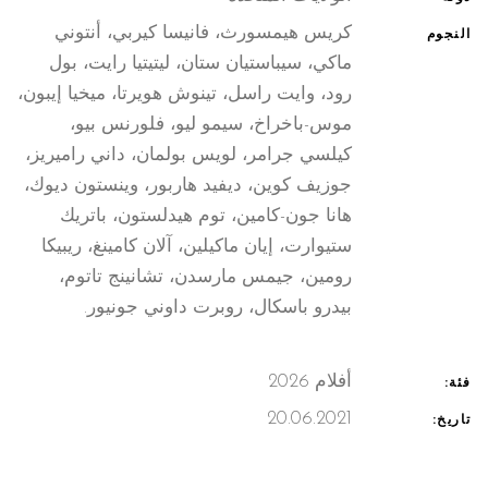
كريس هيمسورث، فانيسا كيربي، أنتوني
النجوم
ماكي، سيباستيان ستان، ليتيتيا رايت، بول
رود، وايت راسل، تينوش هويرتا، ميخيا إيبون،
موس-باخراخ، سيمو ليو، فلورنس بيو،
كيلسي جرامر، لويس بولمان، داني راميريز،
جوزيف كوين، ديفيد هاربور، وينستون ديوك،
هانا جون-كامين، توم هيدلستون، باتريك
ستيوارت، إيان ماكيلين، آلان كامينغ، ريبيكا
رومين، جيمس مارسدن، تشانينج تاتوم،
بيدرو باسكال، روبرت داوني جونيور.
أفلام 2026
فئة:
20.06.2021
تاريخ: