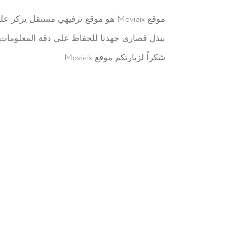
موقع Movieix هو موقع ترفيهي مستقل يركز على الأفلام، والتصنيفات، والمراجعات، والقوائم المختارة. جميع المحتويات مُعدّة لأغراض إعلامية وترفيهية.
نبذل قصارى جهدنا للحفاظ على دقة المعلومات و
شكراً لزيارتكم موقع Movieix.