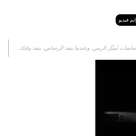
يم فيديو
اصات تُمثّل الزمن. وعندما ينفد الرصاص، ينفد وقتك.