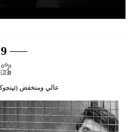
19
عالي ومنخفض (تينجوكو إل