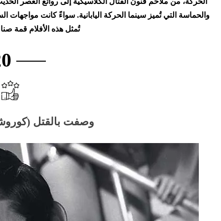
الحركة، من ملاحم فنون القتال الكلاسيكية إلى روائع العصر الحديث 
والحماسة التي تُميز سينما الحركة اليابانية. سواءً كانت مواجهات الس
تُمثل هذه الأفلام قمة صناع
20
وصفت بالقتل (كوروشي نو