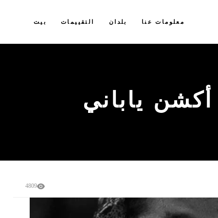
معلومات عنا
بلدان
التقييمات
بيت
4809