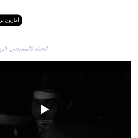
أمازون برا
الحياة كالمسدس. الرص