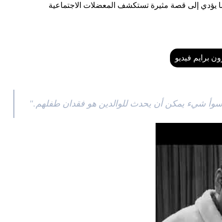
ما يؤدي إلى قصة مثيرة تستكشف المعضلات الاجتماعية
ون برايم فيديو
سوأ شيء يمكن أن يحدث للوالدين هو فقدان طفلهم."