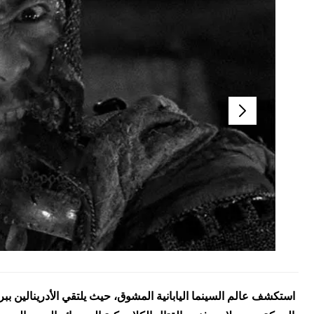
استكشف عالم السينما اليابانية المشوق، حيث يلتقي الأدرينالين بب