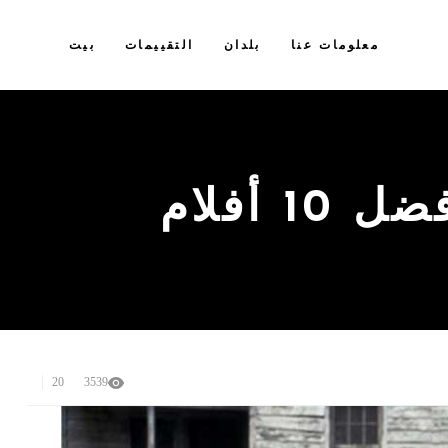
معلومات عنا
بلدان
التقييمات
بيت
 أفلام
20
3539