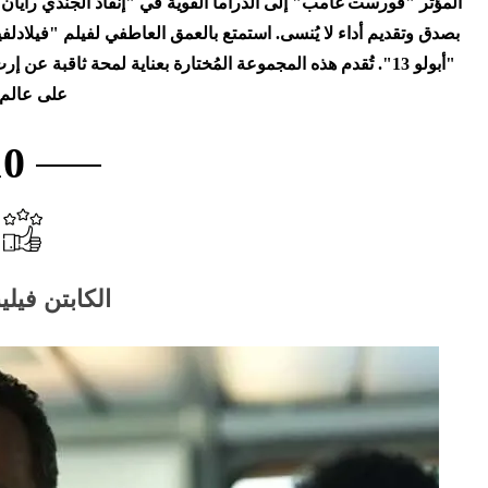
المؤثر "فورست غامب" إلى الدراما القوية في "إنقاذ الجندي رايا
بصدق وتقديم أداء لا يُنسى. استمتع بالعمق العاطفي لفيلم "فيلادل
"أبولو 13". تُقدم هذه المجموعة المُختارة بعناية لمحة ثاقبة 
على عالم 
10
الكابتن فيليبس 