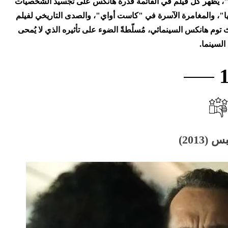
ن"، يُظهر كل فيلم في القائمة قدرة هانكس على تجسيد الشخصيات
فيا"، والمغامرة الآسرة في "كاست أواي"، والصدى التاريخي لفيلم
عن إرث توم هانكس السينمائي، مُسلّطةً الضوء على تأثيره الذي لا يُمحى
السينما.
(2013)