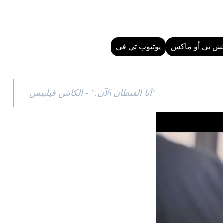
تش بي أو ماكس
يوتيوب تي في
"أنا القبطان الآن." - الكابتن فيليبس